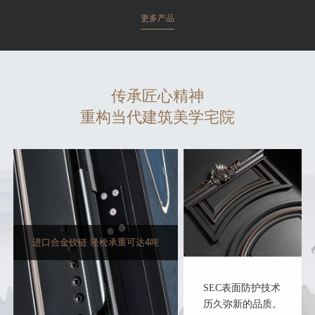
更多产品
传承匠心精神
重构当代建筑美学宅院
进口合金铰链 轻松承重可达4吨
SEC表面防护技术
历久弥新的品质。