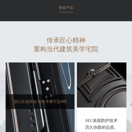
更多产品
传承匠心精神
重构当代建筑美学宅院
进口合金铰链 轻松承重可达4吨
SEC表面防护技术
历久弥新的品质。