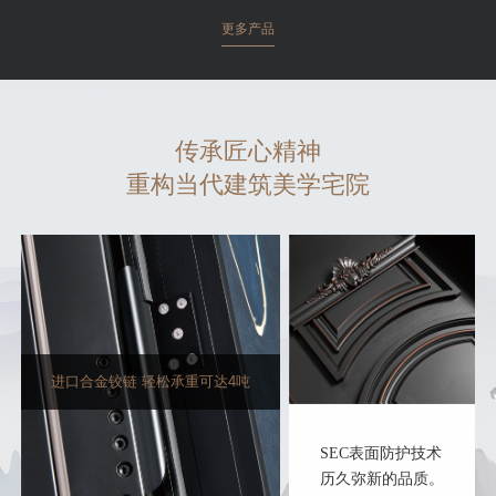
更多产品
传承匠心精神
重构当代建筑美学宅院
进口合金铰链 轻松承重可达4吨
SEC表面防护技术
历久弥新的品质。