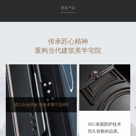
更多产品
传承匠心精神
重构当代建筑美学宅院
进口合金铰链 轻松承重可达4吨
SEC表面防护技术
历久弥新的品质。