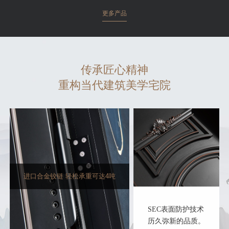
更多产品
传承匠心精神
重构当代建筑美学宅院
进口合金铰链 轻松承重可达4吨
SEC表面防护技术
历久弥新的品质。