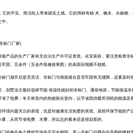
史，它的平实、简洁给人带来踏实之感。它的用材有柚 木、枫木、水曲柳
之中。
非标门厂家)
查验产品的生产厂家有无合法生产许可证资质。在安装前，要注意检查非
否牢固、五金件（五金件装修效果图）的表面应细腻不粗糙。
非标门扇开启是否灵活、非标门与墙面接合是否牢固有无缝隙，还要及时
时，别墅业主最好选择节能 保温性能好的非标门。通俗地讲，节能保温非
节省了电费；冬天将室内的热能留在室内，以节省因供暖所消耗的能源及
对环境问题关注的表现，也是对健康生活热爱的表现。虽然环保节能的产
水量，从而节省电费、水费，所以总的看来还是很划算的。
门价格在各个建材市场并不完全相同。某一非标门品牌在中高档的建材市