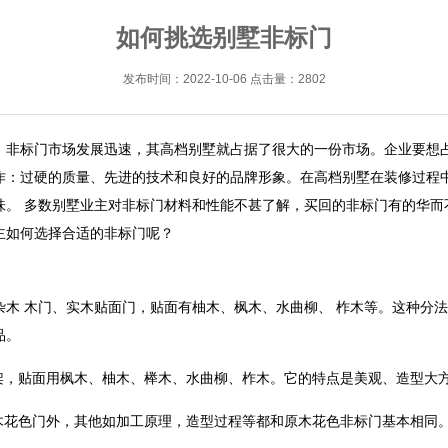
如何挑选别墅非标门
发布时间：2022-10-06 点击量：2802
。非标门市场发展迅速，其高档别墅就占据了很大的一份市场。企业要想
作：过硬的质量、先进的技术和良好的品牌形象。在高档别墅在装修过程
味。 多数别墅业主对非标门材料和性能不甚了解，买回的非标门有的华而
主如何选择合适的非标门呢？
杂木 木门、实木贴面门，贴面有柚木、枫木、水曲柳、 柞木等。这种分
品。
框架，贴面用枫木、柚木、榉木、水曲柳、柞木。它的特点是美观、造型大
原木花色门外，其他如加工原理，造型过程等都和原木花色非标门基本相同