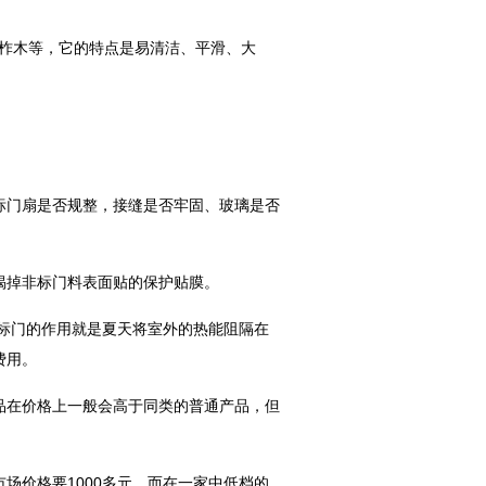
、柞木等，它的特点是易清洁、平滑、大
标门扇是否规整，接缝是否牢固、玻璃是否
揭掉非标门料表面贴的保护贴膜。
标门的作用就是夏天将室外的热能阻隔在
费用。
品在价格上一般会高于同类的普通产品，但
场价格要1000多元，而在一家中低档的