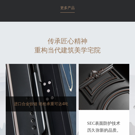
更多产品
传承匠心精神
重构当代建筑美学宅院
进口合金铰链 轻松承重可达4吨
SEC表面防护技术
历久弥新的品质。