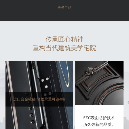
更多产品
传承匠心精神
重构当代建筑美学宅院
进口合金铰链 轻松承重可达4吨
SEC表面防护技术
历久弥新的品质。