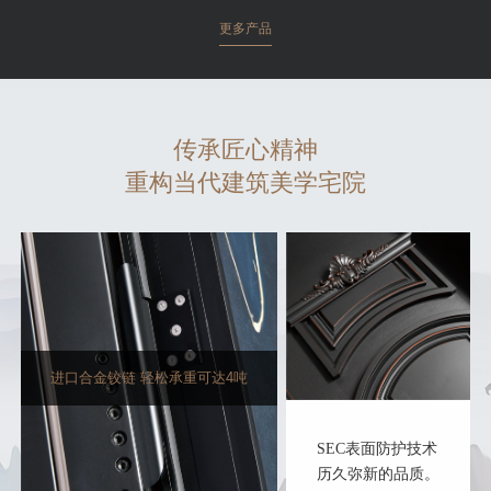
更多产品
传承匠心精神
重构当代建筑美学宅院
进口合金铰链 轻松承重可达4吨
SEC表面防护技术
历久弥新的品质。