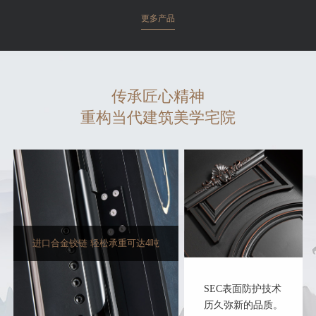
更多产品
传承匠心精神
重构当代建筑美学宅院
进口合金铰链 轻松承重可达4吨
SEC表面防护技术
历久弥新的品质。