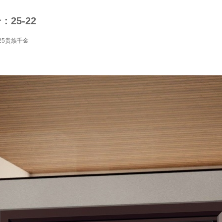
25-22
25贵族千金